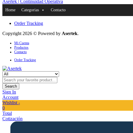
Asertek | Continuidad Operativa
Home
Categorias
Contacto
Order Tracking
Copyright 2026 © Powered by
Asertek
.
Mi Cuenta
Productos
Contacto
Order Tracking
Search
Sign In
Account
Wishlist -
0
Total
Cotización