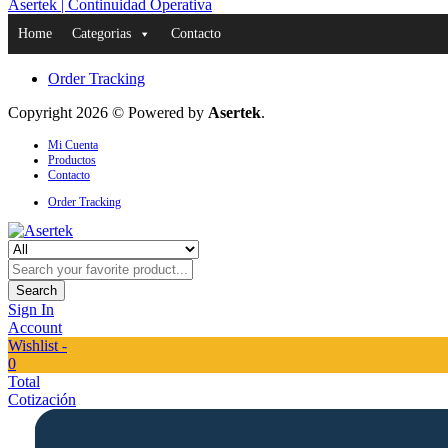
Asertek | Continuidad Operativa
Home
Categorias
Contacto
Order Tracking
Copyright 2026 © Powered by
Asertek
.
Mi Cuenta
Productos
Contacto
Order Tracking
Search
Sign In
Account
Wishlist -
0
Total
Cotización