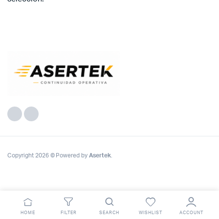
Copyright 2026 © Powered by
Asertek
.
HOME
FILTER
SEARCH
WISHLIST
ACCOUNT